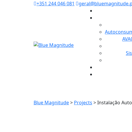
+351 244 046 081
geral@bluemagnitude.p
Autoconsum
AVAC
Si
Instalação
Blue Magnitude
>
Projects
>
Instalação Au