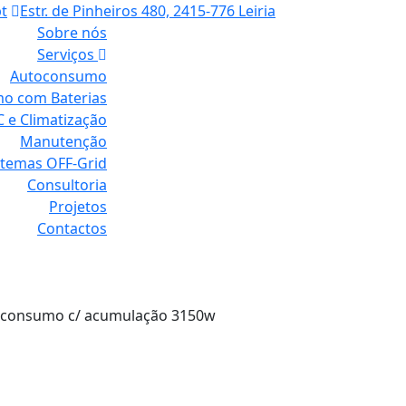
t
Estr. de Pinheiros 480, 2415-776 Leiria
Sobre nós
Serviços
Autoconsumo
o com Baterias
 e Climatização
Manutenção
stemas OFF-Grid
Consultoria
Projetos
Contactos
 Autoconsumo c/ acumu
toconsumo c/ acumulação 3150w