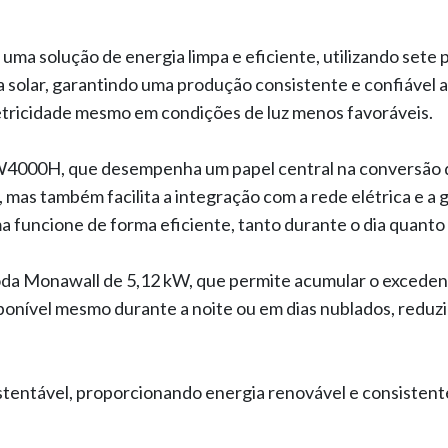
 uma solução de energia limpa e eficiente, utilizando sete 
a solar, garantindo uma produção consistente e confiável a
letricidade mesmo em condições de luz menos favoráveis.
SW4000H, que desempenha um papel central na conversão da
el, mas também facilita a integração com a rede elétrica e 
ma funcione de forma eficiente, tanto durante o dia quanto 
da Monawall de 5,12 kW, que permite acumular o excedent
ponível mesmo durante a noite ou em dias nublados, reduz
stentável, proporcionando energia renovável e consistent