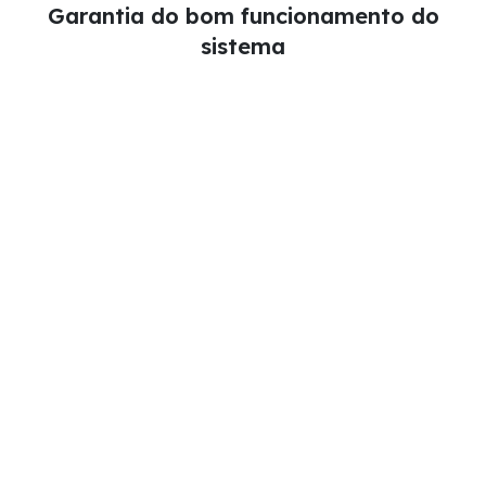
Garantia do bom funcionamento do
sistema
Agenda a tua instalação
Transformamos luz em