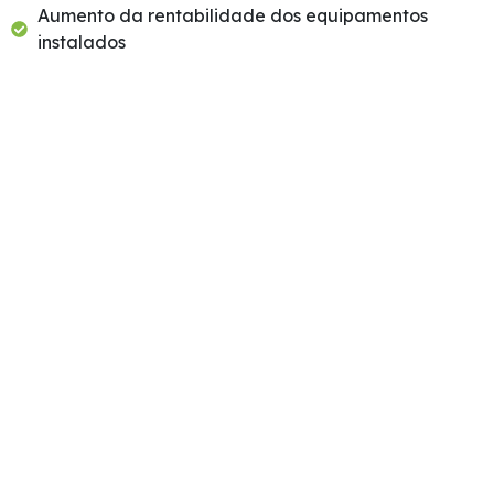
Aumento da rentabilidade dos equipamentos
instalados
Agenda a tua instalação
Transformamos luz em
poupança!
Instalação de sistemas fotovoltaicos, manutenção,
monitorização e consultoria.
Equipa qualificada e atendimento personalizado.